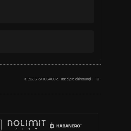
©2026 RATUGACOR. Hak cipta dilindungi | 18+