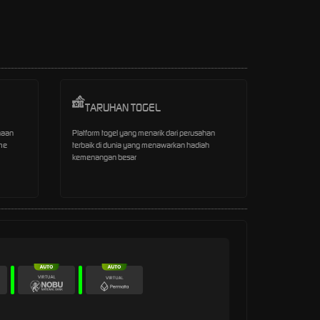
TARUHAN TOGEL
haan
Platform togel yang menarik dari perusahan
ame
terbaik di dunia yang menawarkan hadiah
kemenangan besar