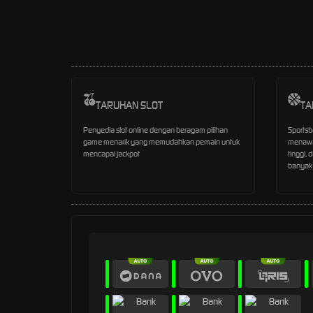
TARUHAN SLOT
TA
Penyedia slot online dengan beragam pilihan
Sportsb
game menarik yang memudahkan pemain untuk
menawar
mencapai jackpot
tinggi,
banyak 