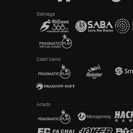
Olahraga
Crash Game
Arcade