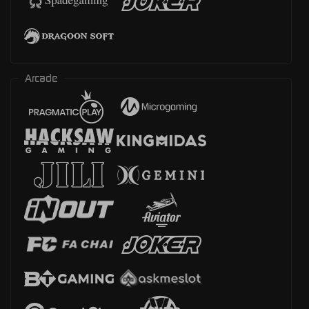
Arcade