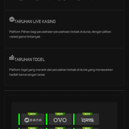
TARUHAN LIVE KASINO
Platform Pilihan bagi perusahaan-perusahaan terbaik di dunia, dengan pilihan
variasi game terbanyak
TARUHAN TOGEL
Platform togel yang menarik dari perusahan terbaik di dunia yang menawarkan
hadiah kemenangan besar