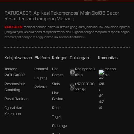
RATUGACOR: Aplikasi Rekomendasi Main Slot88 Gacor
Resmi Terbaru Gampang Menang
RATUGACOR
menjadi sebuah platform terpilih yang menyediakan link download aplikasi
yang menjadi rekomendasi tempat bermain slot88 gacor dengan tampilan responsif ringan
akses cepat dengan menggunakan link alternatif anti blokir.
Kebijaksanaan
Platform
Kategori
Dukungan
Komunitas
Tentang
Promosi
Hot
Ratugacor O
facebo
RATUGACOR
Games
fficial
ok
Loyalty
Responsible
Slots
+62813130
Referral
Gambling
27364
Live
Pusat Bantuan
Casino
Syarat dan
Race
Ketentuan
Togel
Olahraga