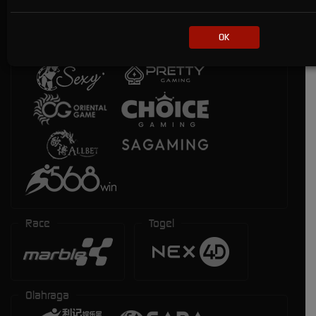
OK
Race
Togel
Olahraga