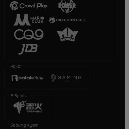
Poker
E-Sports
Sabung Ayam