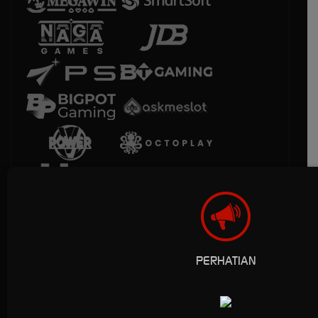
PERHATIAN
Live Casino