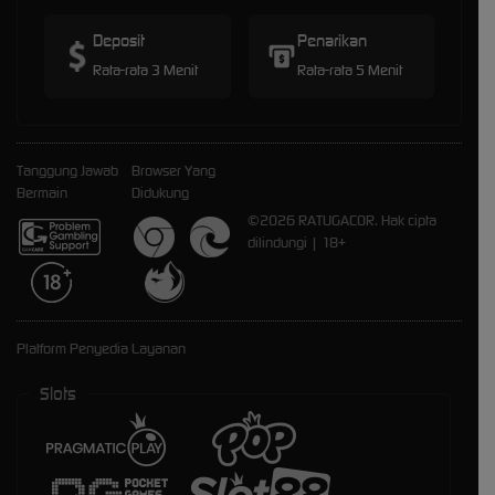
Deposit
Penarikan
Rata-rata 3 Menit
Rata-rata 5 Menit
Tanggung Jawab
Browser Yang
Bermain
Didukung
©2026 RATUGACOR. Hak cipta
dilindungi | 18+
Platform Penyedia Layanan
Slots