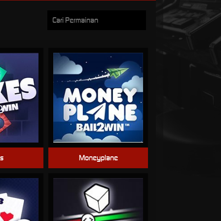
s
Moneyplane