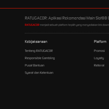
RATUGACOR: Aplikasi Rekomendasi Main Slot88
RATUGACOR
menjadi sebuah platform terpilih yang menyediakan link downl
Kebijaksanaan
Platform
Tentang RATUGACOR
Promosi
Responsible Gambling
Loyalty
Pusat Bantuan
Referral
Syarat dan Ketentuan