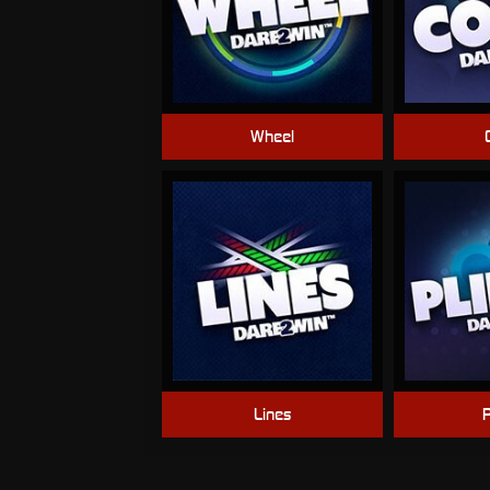
Wheel
Lines
P