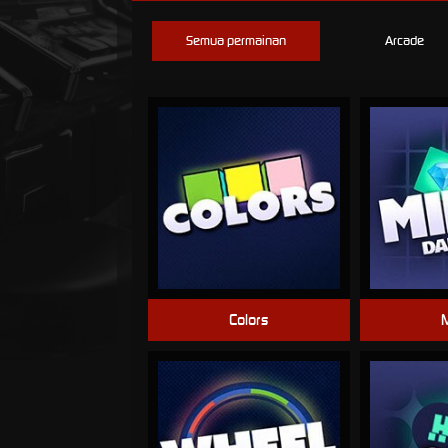
Semua permainan
Arcade
Colors