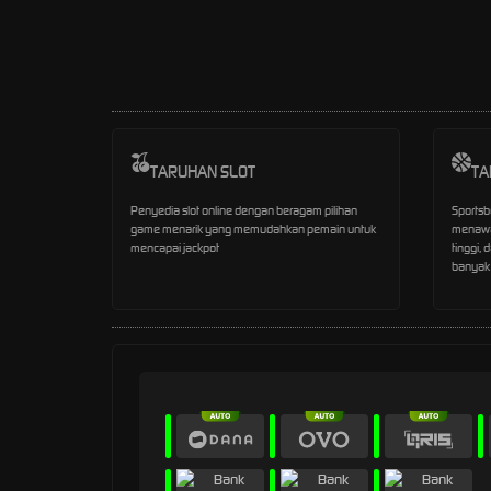
TARUHAN SLOT
TA
Penyedia slot online dengan beragam pilihan
Sportsb
game menarik yang memudahkan pemain untuk
menawar
mencapai jackpot
tinggi,
banyak 