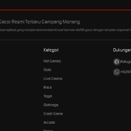
 Gacor Resmi Terbaru Gampang Menang
oad aplikasi yang menjadi rekomendasi tempat bermain slot88 gacor dengan tampilan responsif rin
Kategori
Dukunga
Hot Games
Ratuga
Slots
+628
Live Casino
Race
Togel
Olahraga
Crash Game
Arcade