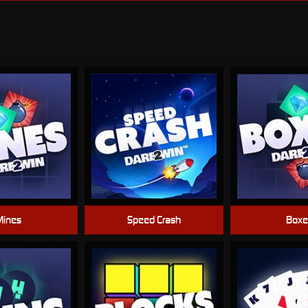
Mines
Speed Crash
Boxe