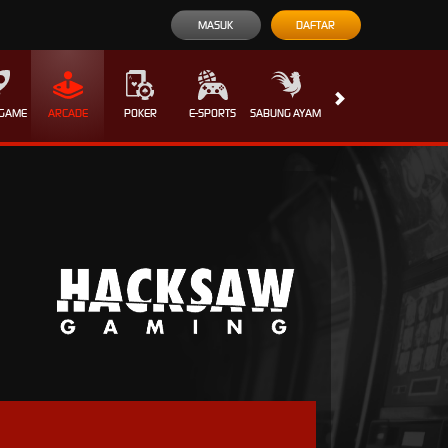
MASUK
DAFTAR
 GAME
ARCADE
POKER
E-SPORTS
SABUNG AYAM
PROMOSI