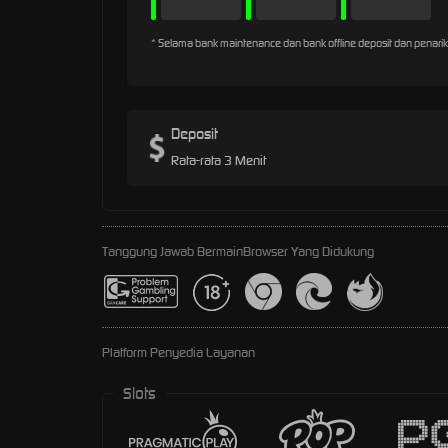
* Selama bank maintenance dan bank offline deposit dan penarik
Deposit
Rata-rata 3 Menit
Tanggung Jawab Bermain
Browser Yang Didukung
Platform Penyedia Layanan
Slots