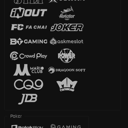
Poker