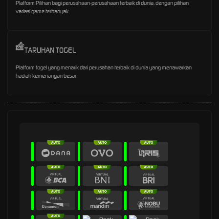
Platform Pilihan bagi perusahaan-perusahaan terbaik di dunia, dengan pilihan
variasi game terbanyak
TARUHAN TOGEL
Platform togel yang menarik dari perusahan terbaik di dunia yang menawarkan
hadiah kemenangan besar