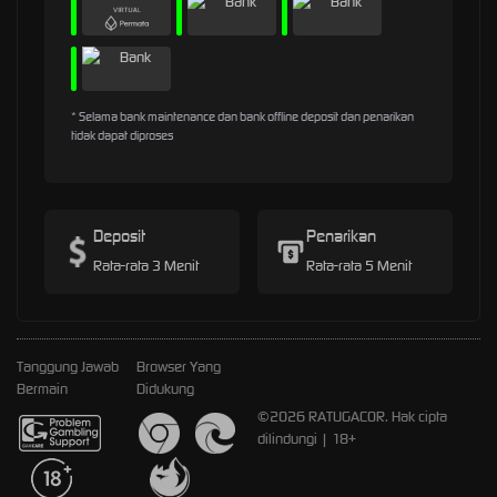
* Selama bank maintenance dan bank offline deposit dan penarikan
tidak dapat diproses
Deposit
Penarikan
Rata-rata 3 Menit
Rata-rata 5 Menit
Tanggung Jawab
Browser Yang
Bermain
Didukung
©2026 RATUGACOR. Hak cipta
dilindungi | 18+