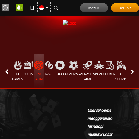
MASUK
DAFTAR
HOT
SLOTS
LIVE
RACE
TOGEL
OLAHRAGA
CRASH
ARCADE
POKER
E-
SABUN
GAMES
CASINO
GAME
SPORTS
AYAM
Oriental Game
menggunakan
teknologi
mutakhir untuk