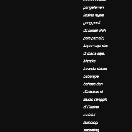
pengalaman
kasino nyata
yang pasti
dinikmati oleh
para pemain,
kapan saja dan
di mana saja.
Mereka
tersedia dalam
beberapa
bahasa dan
dilakukan di
studio canggih
di Filipina
melalui
teknologi
streaming