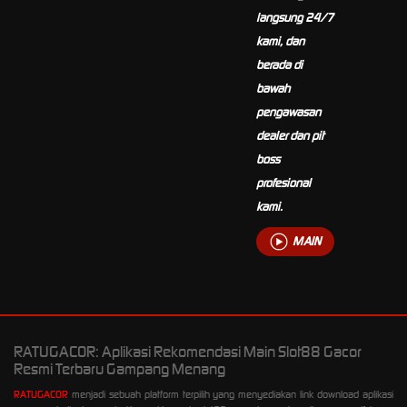
langsung 24/7
kami, dan
berada di
bawah
pengawasan
dealer dan pit
boss
profesional
kami.
MAIN
RATUGACOR: Aplikasi Rekomendasi Main Slot88 Gacor
Resmi Terbaru Gampang Menang
RATUGACOR
menjadi sebuah platform terpilih yang menyediakan link download aplikasi